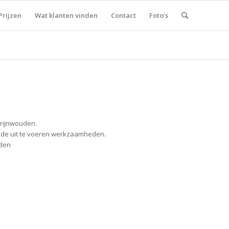
Prijzen
Wat klanten vinden
Contact
Foto’s
Trijnwouden.
r de uit te voeren werkzaamheden.
eden