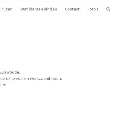
Prijzen
Wat klanten vinden
Contact
Foto’s
e Suawoude.
r de uit te voeren werkzaamheden.
eden