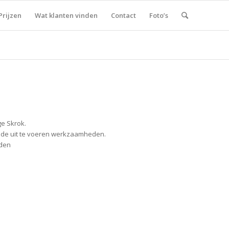
Prijzen
Wat klanten vinden
Contact
Foto’s
ge Skrok.
r de uit te voeren werkzaamheden.
eden