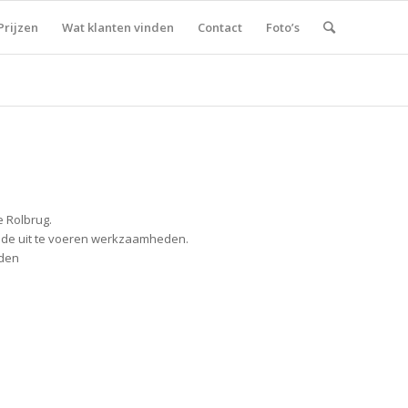
Prijzen
Wat klanten vinden
Contact
Foto’s
e Rolbrug.
r de uit te voeren werkzaamheden.
eden