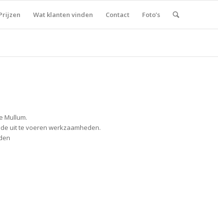
Prijzen
Wat klanten vinden
Contact
Foto’s
ge Mullum.
r de uit te voeren werkzaamheden.
eden