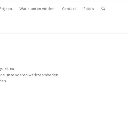
Prijzen
Wat klanten vinden
Contact
Foto’s
e Jellum.
r de uit te voeren werkzaamheden.
eden