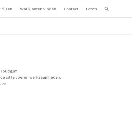
Prijzen
Wat klanten vinden
Contact
Foto’s
ge Foudgum.
r de uit te voeren werkzaamheden.
eden