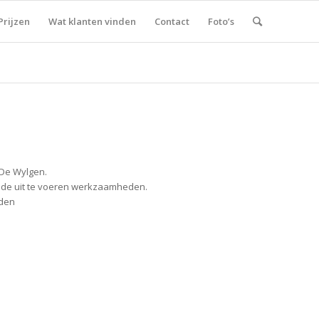
Prijzen
Wat klanten vinden
Contact
Foto’s
 De Wylgen.
r de uit te voeren werkzaamheden.
eden